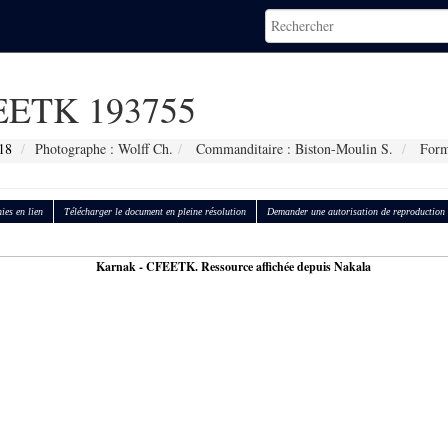
ETK 193755
18
Photographe : Wolff Ch.
Commanditaire : Biston-Moulin S.
Form
ies en lien
Télécharger le document en pleine résolution
Demander une autorisation de reproduction