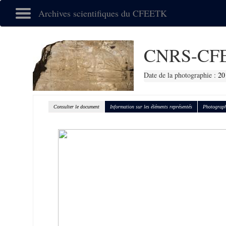
Archives scientifiques du CFEETK
CNRS-CFE
Date de la photographie :
20
Consulter le document
Information sur les éléments représentés
Photograph