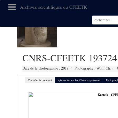
Archives scientifiques du CFEETK
CNRS-CFEETK 193724
Date de la photographie :
2018
Photographe : Wolff Ch.
C
Consulter le document
Information sur les éléments représentés
Photograph