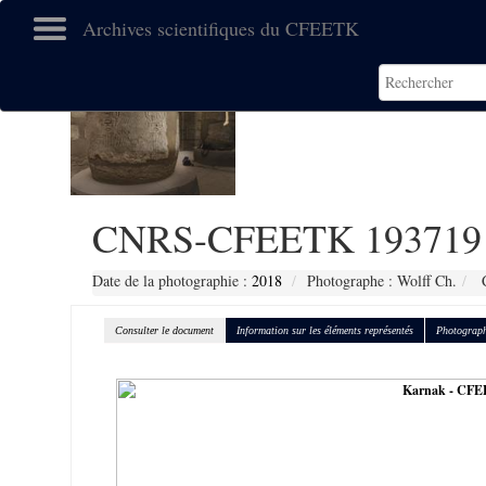
Archives scientifiques du CFEETK
CNRS-CFEETK 193719
Date de la photographie :
2018
Photographe : Wolff Ch.
C
Consulter le document
Information sur les éléments représentés
Photograph