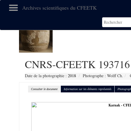
Archives scientifiques du CFEETK
CNRS-CFEETK 193716
Date de la photographie :
2018
Photographe : Wolff Ch.
C
Consulter le document
Information sur les éléments représentés
Photograph