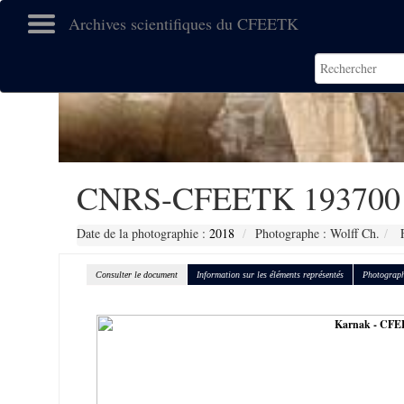
Archives scientifiques du CFEETK
CNRS-CFEETK 193700
Date de la photographie :
2018
Photographe : Wolff Ch.
F
Consulter le document
Information sur les éléments représentés
Photograph