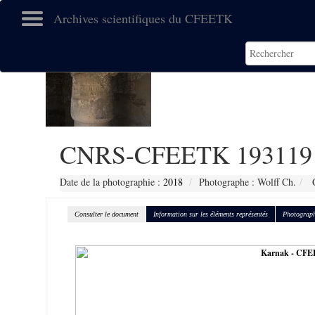
Archives scientifiques du CFEETK
CNRS-CFEETK 193119
Date de la photographie :
2018
Photographe : Wolff Ch.
C
Consulter le document
Information sur les éléments représentés
Photograph