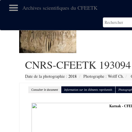
Archives scientifiques du CFEETK
CNRS-CFEETK 193094
Date de la photographie :
2018
Photographe : Wolff Ch.
C
Consulter le document
Information sur les éléments représentés
Photograph