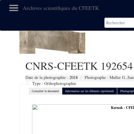
Archives scientifiques du CFEETK
CNRS-CFEETK 192654
Date de la photographie :
2018
Photographe : Muller G.,Sau
Type : Orthophotographie
Consulter le document
Information sur les éléments représentés
Photograph