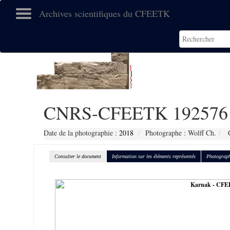
Archives scientifiques du CFEETK
CNRS-CFEETK 192576
Date de la photographie :
2018
Photographe : Wolff Ch.
C
Consulter le document
Information sur les éléments représentés
Photograph