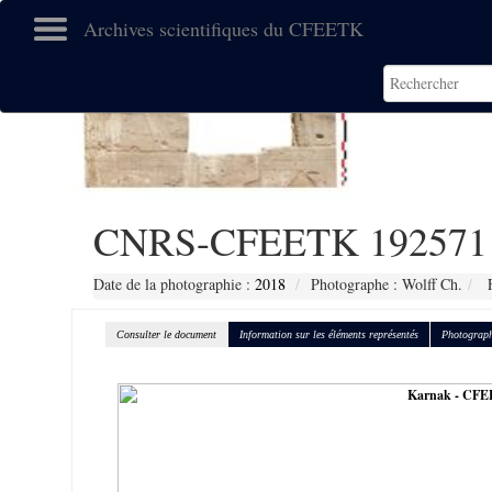
Archives scientifiques du CFEETK
CNRS-CFEETK 192571
Date de la photographie :
2018
Photographe : Wolff Ch.
F
Consulter le document
Information sur les éléments représentés
Photograph