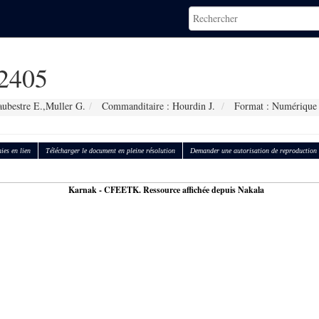
2405
aubestre E.,Muller G.
Commanditaire : Hourdin J.
Format : Numérique
ies en lien
Télécharger le document en pleine résolution
Demander une autorisation de reproduction