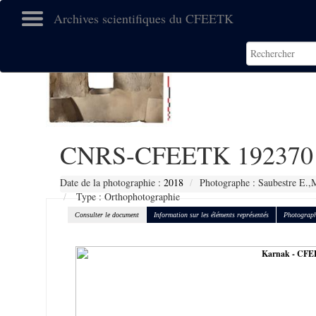
Archives scientifiques du CFEETK
CNRS-CFEETK 192370
Date de la photographie :
2018
Photographe : Saubestre E.,
Type : Orthophotographie
Consulter le document
Information sur les éléments représentés
Photograph