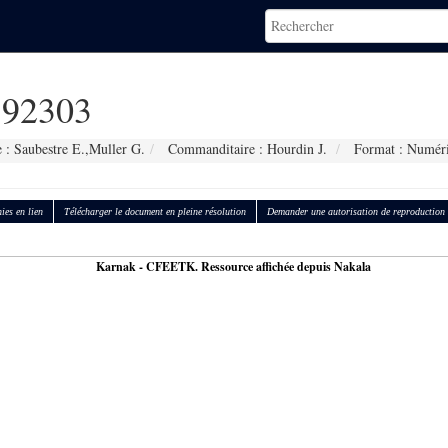
92303
 : Saubestre E.,Muller G.
Commanditaire : Hourdin J.
Format : Numér
ies en lien
Télécharger le document en pleine résolution
Demander une autorisation de reproduction