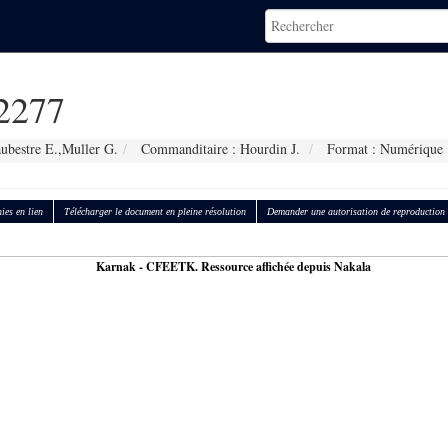
2277
ubestre E.,Muller G.
Commanditaire : Hourdin J.
Format : Numérique
ies en lien
Télécharger le document en pleine résolution
Demander une autorisation de reproduction