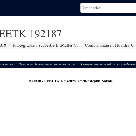
EETK 192187
018
Photographe : Saubestre E.,Muller G.
Commanditaire : Hourdin J.
ies en lien
Télécharger le document en pleine résolution
Demander une autorisation de reproduction