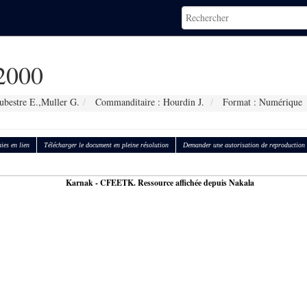
2000
ubestre E.,Muller G.
Commanditaire : Hourdin J.
Format : Numérique
ies en lien
Télécharger le document en pleine résolution
Demander une autorisation de reproduction