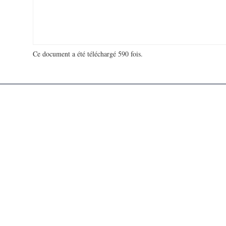
Ce document a été téléchargé 590 fois.
18 953 634 visites - 167