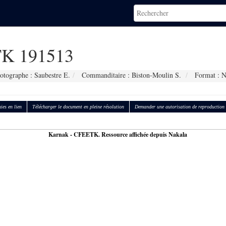
K 191513
otographe : Saubestre E.
Commanditaire : Biston-Moulin S.
Format : 
ies en lien
Télécharger le document en pleine résolution
Demander une autorisation de reproduction