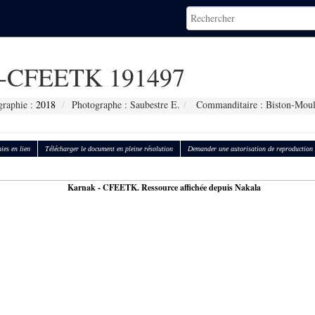
-CFEETK 191497
graphie :
2018
Photographe : Saubestre E.
Commanditaire : Biston-Moul
ies en lien
Télécharger le document en pleine résolution
Demander une autorisation de reproduction