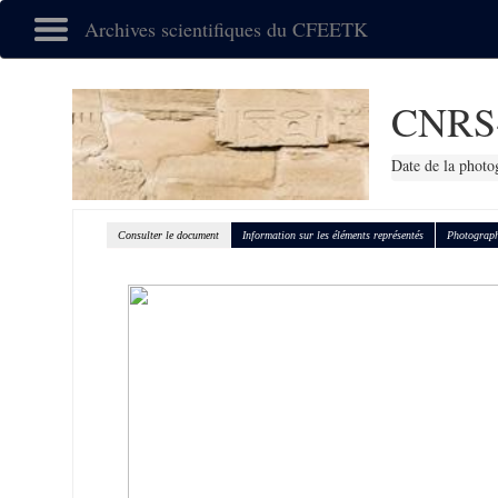
Archives scientifiques du CFEETK
CNRS
Date de la photo
Consulter le document
Information sur les éléments représentés
Photograph