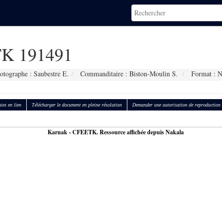
K 191491
otographe : Saubestre E.
Commanditaire : Biston-Moulin S.
Format : 
ies en lien
Télécharger le document en pleine résolution
Demander une autorisation de reproduction