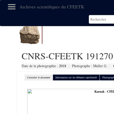
Archives scientifiques du CFEETK
CNRS-CFEETK 191270
Date de la photographie :
2018
Photographe : Muller G.
C
Consulter le document
Information sur les éléments représentés
Photograph