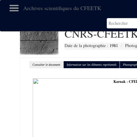
Archives scientifiques du CFEETK
CNRS-CFEETK
Date de la photographie :
1981
Photog
Consulter le document
Information sur les éléments représentés
Photograph