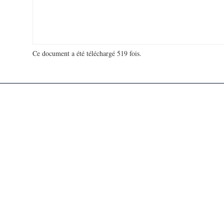
Ce document a été téléchargé 519 fois.
18 938 175 visites - 124