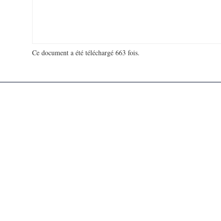
Ce document a été téléchargé 663 fois.
18 967 705 visites - 308