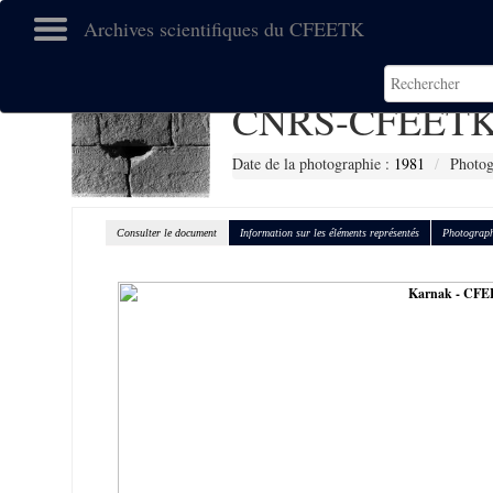
Archives scientifiques du CFEETK
CNRS-CFEETK
Date de la photographie :
1981
Photog
Consulter le document
Information sur les éléments représentés
Photograph