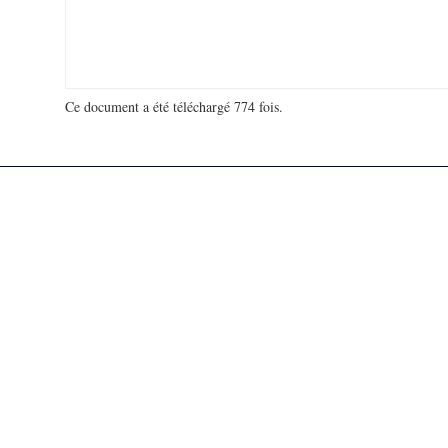
Ce document a été téléchargé 774 fois.
18 963 434 visites - 266