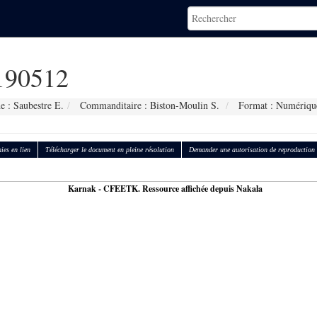
90512
e : Saubestre E.
Commanditaire : Biston-Moulin S.
Format : Numériqu
ies en lien
Télécharger le document en pleine résolution
Demander une autorisation de reproduction