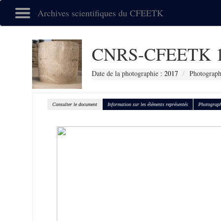
Archives scientifiques du CFEETK
CNRS-CFEETK 1
Date de la photographie :
2017
Photograph
Consulter le document
Information sur les éléments représentés
Photograph