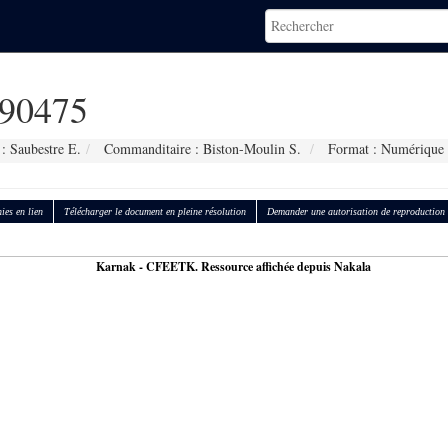
90475
: Saubestre E.
Commanditaire : Biston-Moulin S.
Format : Numérique
ies en lien
Télécharger le document en pleine résolution
Demander une autorisation de reproduction