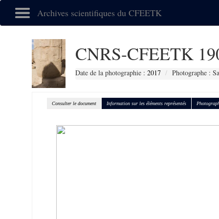
Archives scientifiques du CFEETK
CNRS-CFEETK 19
Date de la photographie :
2017
Photographe : Sa
Consulter le document
Information sur les éléments représentés
Photograph