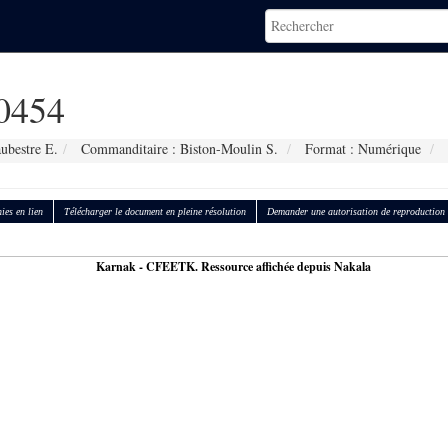
0454
ubestre E.
Commanditaire : Biston-Moulin S.
Format : Numérique
ies en lien
Télécharger le document en pleine résolution
Demander une autorisation de reproduction