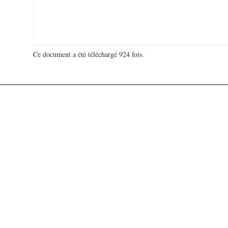
Ce document a été téléchargé 924 fois.
18 929 409 visites - 109