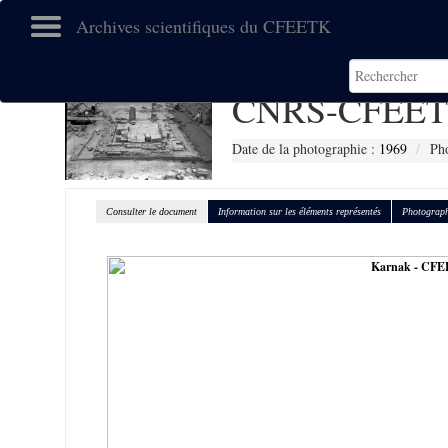
Archives scientifiques du CFEETK
CNRS-CFEET
Date de la photographie :
1969
Ph
Consulter le document
Information sur les éléments représentés
Photograph