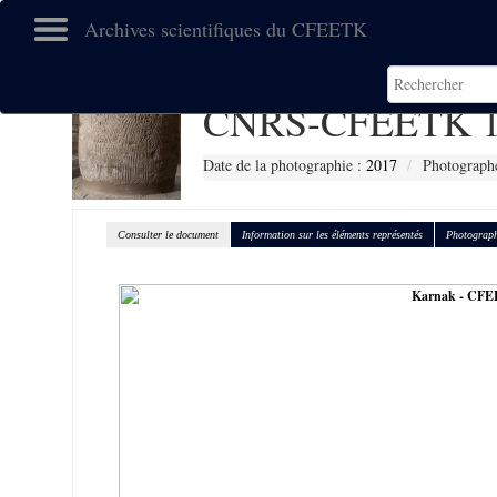
Archives scientifiques du CFEETK
CNRS-CFEETK 1
Date de la photographie :
2017
Photographe
Consulter le document
Information sur les éléments représentés
Photograph