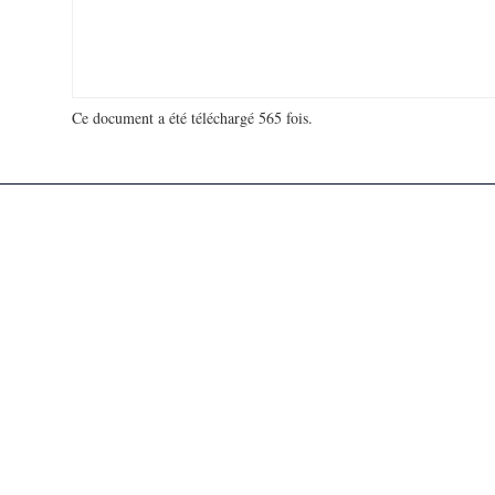
Ce document a été téléchargé 565 fois.
18 974 116 visites - 56