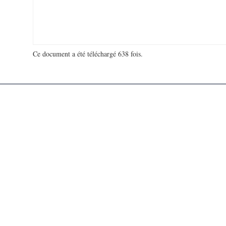
Ce document a été téléchargé 638 fois.
18 964 972 visites - 281