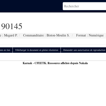
90145
e : Megard P.
Commanditaire : Biston-Moulin S.
Format : Numérique
ies en lien
Télécharger le document en pleine résolution
Demander une autorisation de reproduction