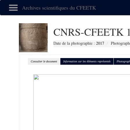
Archives scientifiques du CFEETK
CNRS-CFEETK 1
Date de la photographie :
2017
Photograph
Consulter le document
Information sur les éléments représentés
Photograph