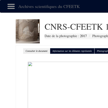
Archives scientifiques du CFEETK
CNRS-CFEETK 1
Date de la photographie :
2017
Photograph
Consulter le document
Information sur les éléments représentés
Photograph