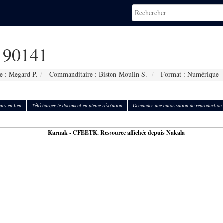
90141
e : Megard P.
Commanditaire : Biston-Moulin S.
Format : Numérique
ies en lien
Télécharger le document en pleine résolution
Demander une autorisation de reproduction