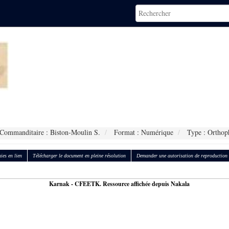
Commanditaire : Biston-Moulin S.
Format : Numérique
Type : Orthop
ies en lien
Télécharger le document en pleine résolution
Demander une autorisation de reproduction