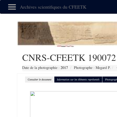
Archives scientifiques du CFEETK
CNRS-CFEETK 190072
Date de la photographie :
2017
Photographe : Megard P.
Consulter le document
Information sur les éléments représentés
Photograph