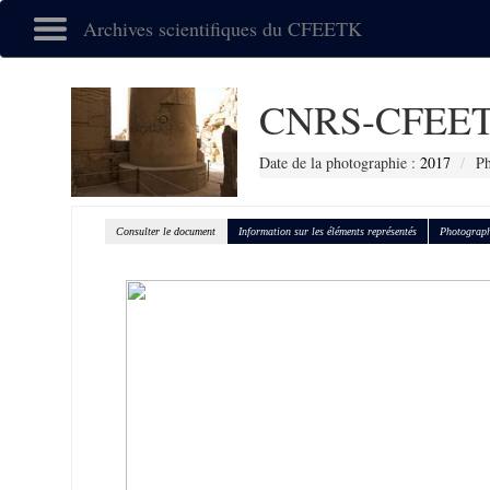
Archives scientifiques du CFEETK
CNRS-CFEET
Date de la photographie :
2017
Ph
Consulter le document
Information sur les éléments représentés
Photograph