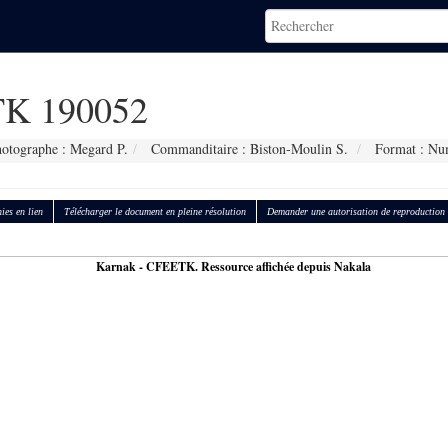
K 190052
otographe : Megard P.
Commanditaire : Biston-Moulin S.
Format : Nu
ies en lien
Télécharger le document en pleine résolution
Demander une autorisation de reproduction