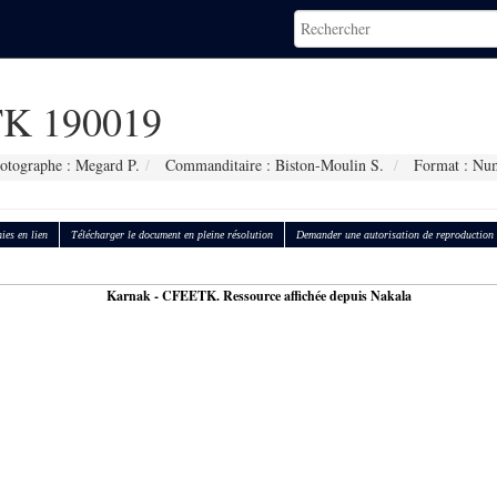
K 190019
otographe : Megard P.
Commanditaire : Biston-Moulin S.
Format : Nu
ies en lien
Télécharger le document en pleine résolution
Demander une autorisation de reproduction