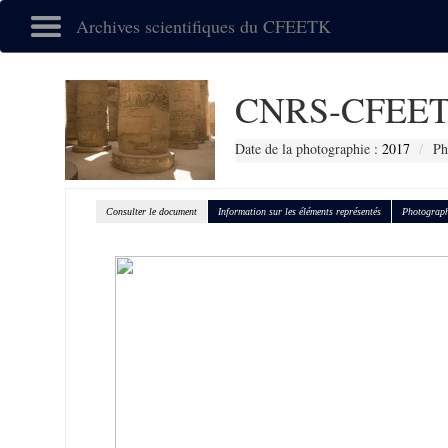
Archives scientifiques du CFEETK
CNRS-CFEET
Date de la photographie :
2017
Ph
Consulter le document
Information sur les éléments représentés
Photograph