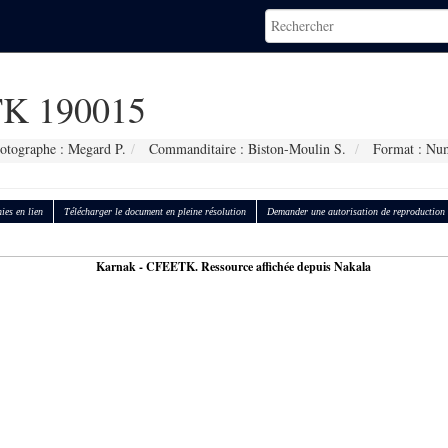
K 190015
otographe : Megard P.
Commanditaire : Biston-Moulin S.
Format : Nu
ies en lien
Télécharger le document en pleine résolution
Demander une autorisation de reproduction