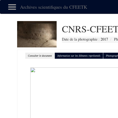
Archives scientifiques du CFEETK
CNRS-CFEET
Date de la photographie :
2017
Ph
Consulter le document
Information sur les éléments représentés
Photograph