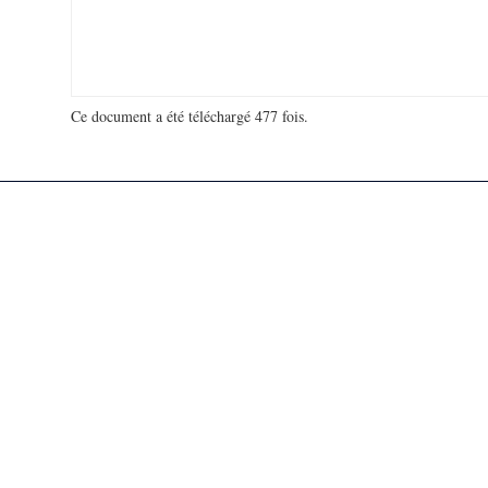
Ce document a été téléchargé 477 fois.
18 938 187 visites - 12