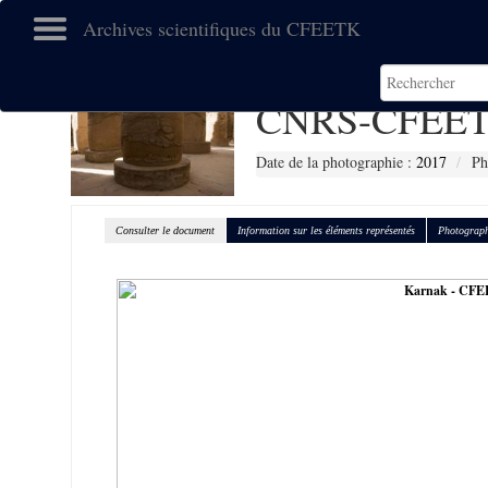
Archives scientifiques du CFEETK
CNRS-CFEET
Date de la photographie :
2017
Ph
Consulter le document
Information sur les éléments représentés
Photograph