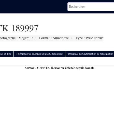
K 189997
hotographe : Megard P.
Format : Numérique
Type : Prise de vue
ies en lien
Télécharger le document en pleine résolution
Demander une autorisation de reproduction