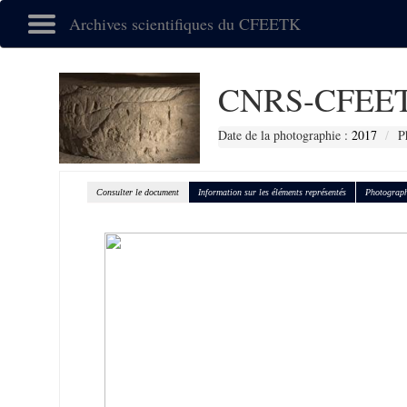
Archives scientifiques du CFEETK
CNRS-CFEET
Date de la photographie :
2017
P
Consulter le document
Information sur les éléments représentés
Photograph