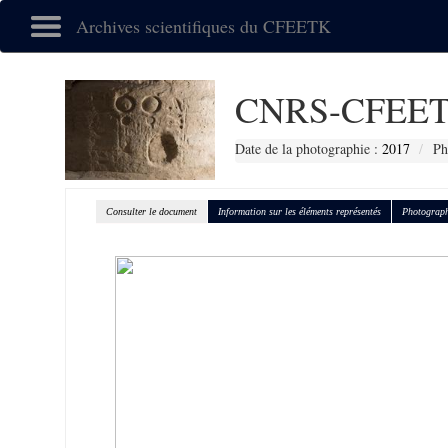
Archives scientifiques du CFEETK
CNRS-CFEET
Date de la photographie :
2017
Ph
Consulter le document
Information sur les éléments représentés
Photograph