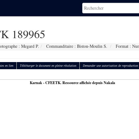
K 189965
otographe : Megard P.
Commanditaire : Biston-Moulin S.
Format : Nu
ies en lien
Télécharger le document en pleine résolution
Demander une autorisation de reproduction