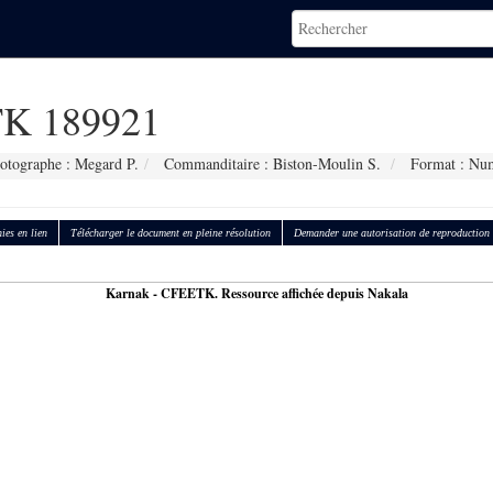
K 189921
otographe : Megard P.
Commanditaire : Biston-Moulin S.
Format : Nu
ies en lien
Télécharger le document en pleine résolution
Demander une autorisation de reproduction