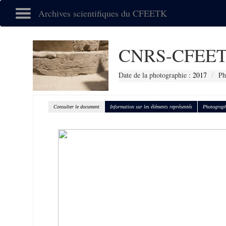
Archives scientifiques du CFEETK
CNRS-CFEET
Date de la photographie :
2017
Ph
Consulter le document
Information sur les éléments représentés
Photograph