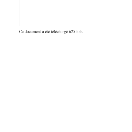
Ce document a été téléchargé 625 fois.
18 921 802 visites - 336