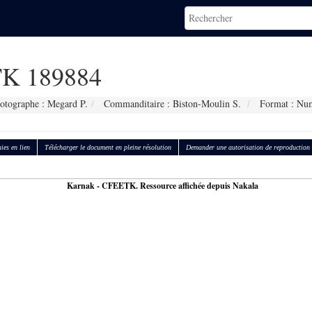
K 189884
otographe : Megard P.
Commanditaire : Biston-Moulin S.
Format : Nu
ies en lien
Télécharger le document en pleine résolution
Demander une autorisation de reproduction