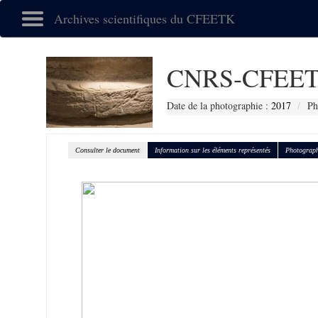
Archives scientifiques du CFEETK
CNRS-CFEET
Date de la photographie :
2017
Ph
Consulter le document
Information sur les éléments représentés
Photograph