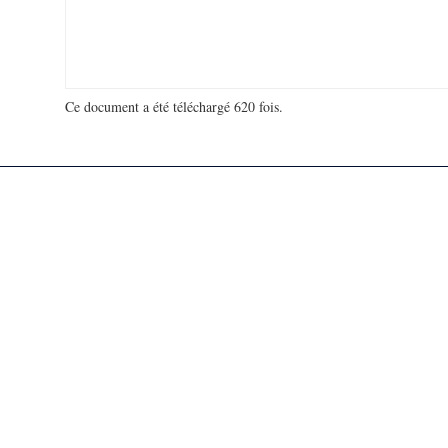
Ce document a été téléchargé 620 fois.
18 916 752 visites - 131