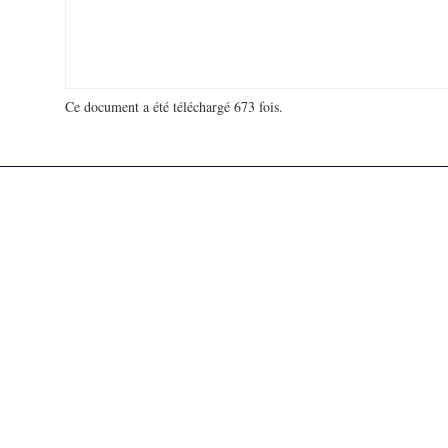
Ce document a été téléchargé 673 fois.
18 964 797 visites - 279