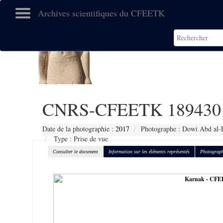
Archives scientifiques du CFEETK
CNRS-CFEETK 189430
Date de la photographie :
2017
Photographe : Dowi Abd al-
Type : Prise de vue
Consulter le document
Information sur les éléments représentés
Photograph