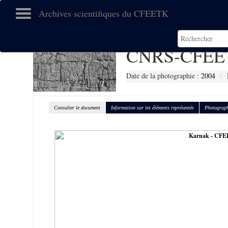
Archives scientifiques du CFEETK
CNRS-CFEET
Date de la photographie :
2004
Consulter le document
Information sur les éléments représentés
Photograph