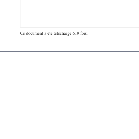
Ce document a été téléchargé 619 fois.
18 905 380 visites - 17