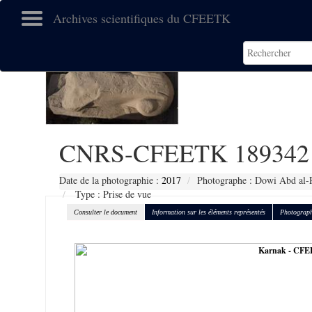
Archives scientifiques du CFEETK
CNRS-CFEETK 189342
Date de la photographie :
2017
Photographe : Dowi Abd al-
Type : Prise de vue
Consulter le document
Information sur les éléments représentés
Photograph