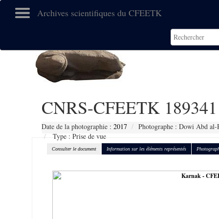
Archives scientifiques du CFEETK
CNRS-CFEETK 189341
Date de la photographie :
2017
Photographe : Dowi Abd al-
Type : Prise de vue
Consulter le document
Information sur les éléments représentés
Photograph