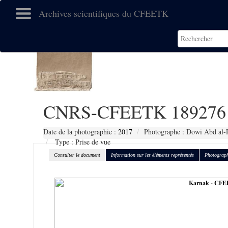
Archives scientifiques du CFEETK
CNRS-CFEETK 189276
Date de la photographie :
2017
Photographe : Dowi Abd al-
Type : Prise de vue
Consulter le document
Information sur les éléments représentés
Photograph