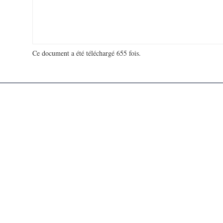
Ce document a été téléchargé 655 fois.
18 972 602 visites - 41